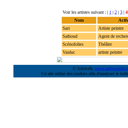
Voir les artistes suivant : |
1
|
2
|
3
|
4
Nom
Activ
Sari
Artiste peintre
Sathoud
Agent de recher
Scénofolies
Théâtre
Vanluc
artiste peintre
© Artsweb,
www.artswprod.
Ce site utilise des cookies afin d'analyser le tr